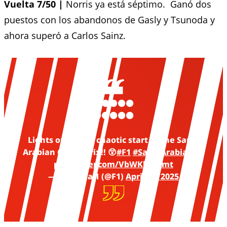
Vuelta 7/50 |
Norris ya está séptimo. Ganó dos
puestos con los abandonos de Gasly y Tsunoda y
ahora superó a Carlos Sainz.
⚫️⚫️⚫️⚫️⚫️
⚫️⚫️⚫️⚫️⚫️
Lights out! It's a chaotic start to the Saudi
Arabian Grand Prix!! 😲
#F1
#SaudiArabianGP
pic.twitter.com/VbWKlrLmmt
— Formula 1 (@F1)
April 20, 2025