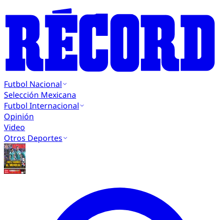
Futbol Nacional
Selección Mexicana
Futbol Internacional
Opinión
Video
Otros Deportes