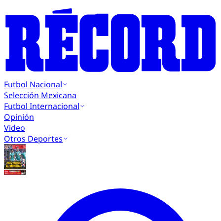
Futbol Nacional
Selección Mexicana
Futbol Internacional
Opinión
Video
Otros Deportes