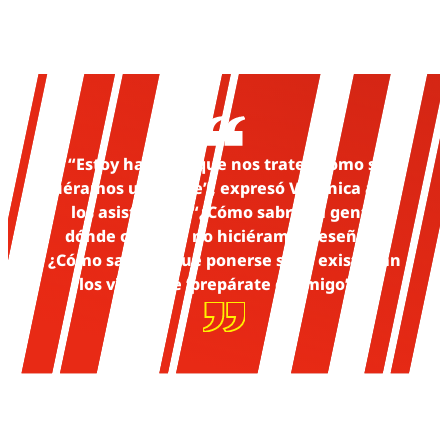
“Estoy harta de que nos traten como si
fuéramos un chiste”, expresó Verónica ante
los asistentes. “¿Cómo sabría la gente
dónde comer si no hiciéramos reseñas?
¿Cómo sabrían qué ponerse si no existieran
los videos de ‘prepárate conmigo’?”.