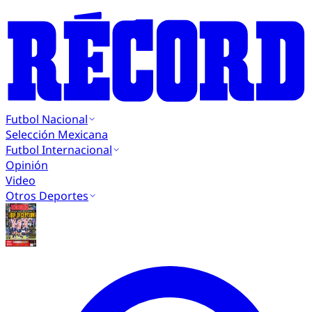
Futbol Nacional
Selección Mexicana
Futbol Internacional
Opinión
Video
Otros Deportes