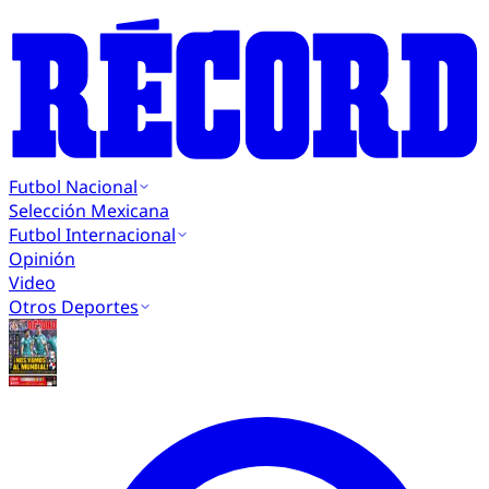
Futbol Nacional
Selección Mexicana
Futbol Internacional
Opinión
Video
Otros Deportes