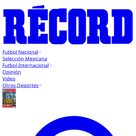
Futbol Nacional
Selección Mexicana
Futbol Internacional
Opinión
Video
Otros Deportes