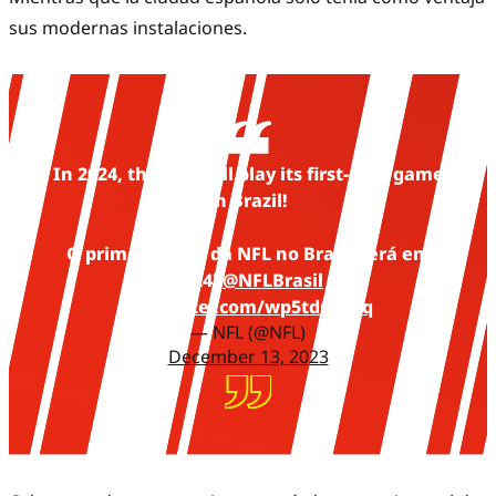
sus modernas instalaciones.
In 2024, the NFL will play its first-ever game
in Brazil!
O primeiro jogo da NFL no Brasil será em
2024!
@NFLBrasil
pic.twitter.com/wp5tdCEgEq
— NFL (@NFL)
December 13, 2023