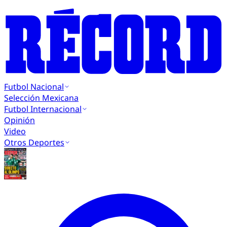
Futbol Nacional
Selección Mexicana
Futbol Internacional
Opinión
Video
Otros Deportes