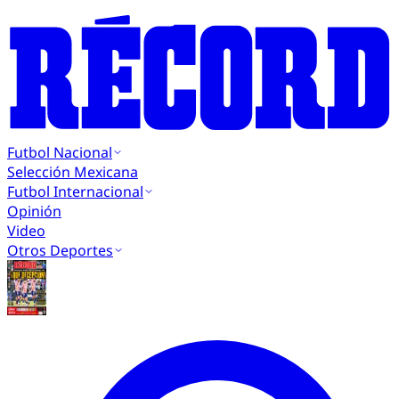
Futbol Nacional
Selección Mexicana
Futbol Internacional
Opinión
Video
Otros Deportes