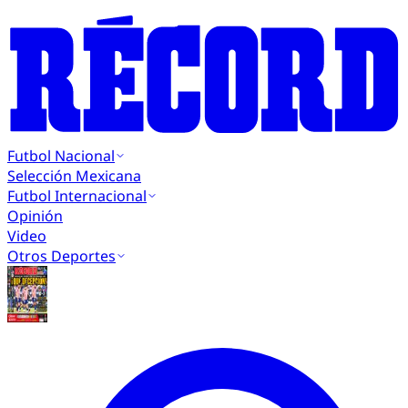
Futbol Nacional
Selección Mexicana
Futbol Internacional
Opinión
Video
Otros Deportes