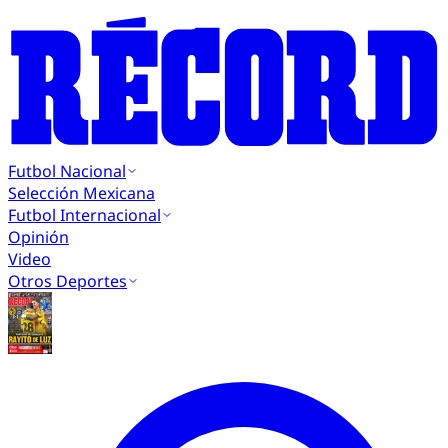
Futbol Nacional
Selección Mexicana
Futbol Internacional
Opinión
Video
Otros Deportes