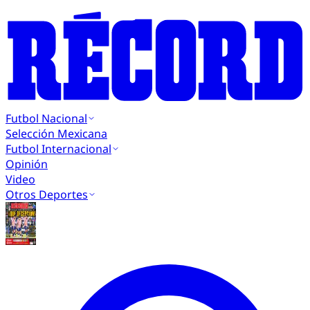
Futbol Nacional
Selección Mexicana
Futbol Internacional
Opinión
Video
Otros Deportes