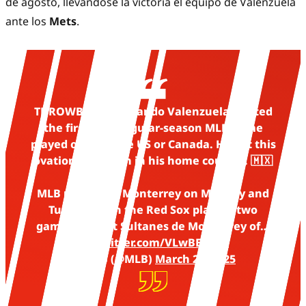
de agosto, llevándose la victoria el equipo de Valenzuela
ante los
Mets
.
THROWBACK: Fernando Valenzuela started
the first-ever regular-season MLB game
played outside the US or Canada. He got this
ovation & the win in his home country. 🇲🇽
MLB returns to Monterrey on Monday and
Tuesday with the Red Sox playing two
games against Sultanes de Monterrey of…
pic.twitter.com/VLwBEtx4cf
— MLB (@MLB)
March 20, 2025