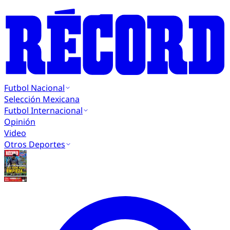
Futbol Nacional
Selección Mexicana
Futbol Internacional
Opinión
Video
Otros Deportes