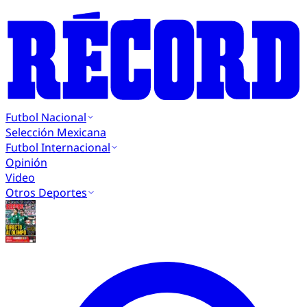
Futbol Nacional
Selección Mexicana
Futbol Internacional
Opinión
Video
Otros Deportes