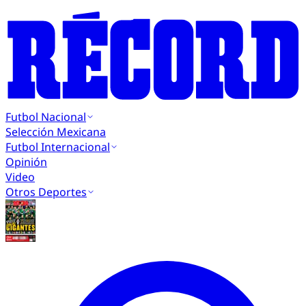
Futbol Nacional
Selección Mexicana
Futbol Internacional
Opinión
Video
Otros Deportes