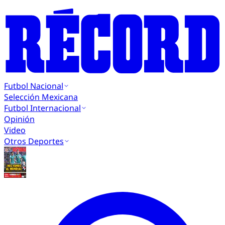
Futbol Nacional
Selección Mexicana
Futbol Internacional
Opinión
Video
Otros Deportes