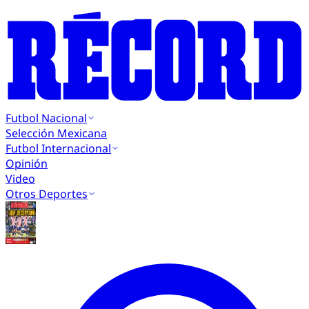
Futbol Nacional
Selección Mexicana
Futbol Internacional
Opinión
Video
Otros Deportes