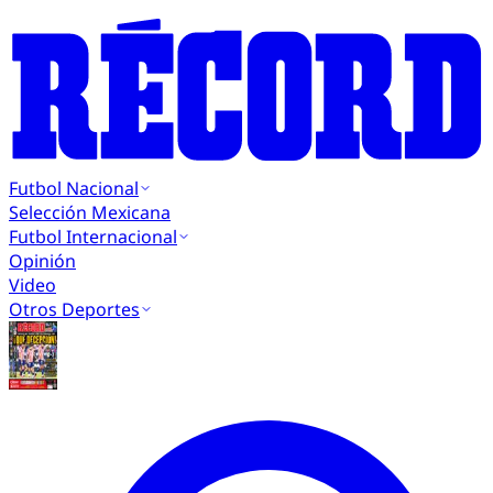
Futbol Nacional
Selección Mexicana
Futbol Internacional
Opinión
Video
Otros Deportes