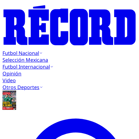
Futbol Nacional
Selección Mexicana
Futbol Internacional
Opinión
Video
Otros Deportes