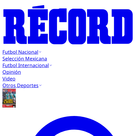
Futbol Nacional
Selección Mexicana
Futbol Internacional
Opinión
Video
Otros Deportes