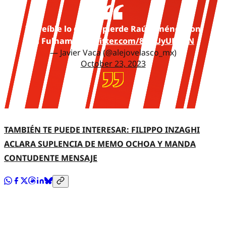
Increíble lo que se pierde Raúl Jiménez con
el Fulham
pic.twitter.com/88NUyUFmrN
— Javier Vaca (@alejovelasco_mx)
October 23, 2023
TAMBIÉN TE PUEDE INTERESAR: FILIPPO INZAGHI
ACLARA SUPLENCIA DE MEMO OCHOA Y MANDA
CONTUDENTE MENSAJE