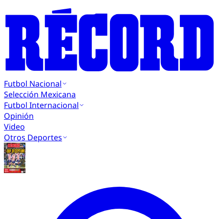
Futbol Nacional
Selección Mexicana
Futbol Internacional
Opinión
Video
Otros Deportes