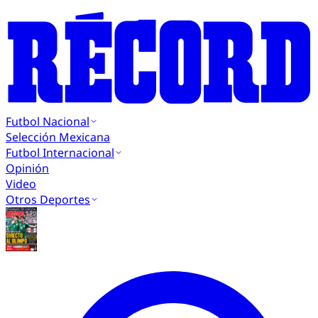
Futbol Nacional
Selección Mexicana
Futbol Internacional
Opinión
Video
Otros Deportes