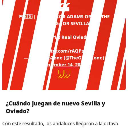
🚨🇪🇸 | GOAL: AKOR ADAMS OPENS THE
SCORING FOR SEVILLA!
Sevilla 1-0 Real Oviedo.
pic.twitter.com/rAQPsy0lPf
— TheGoalsZone (@TheGoalsZone)
December 14, 2025
¿Cuándo juegan de nuevo Sevilla y
Oviedo?
Con este resultado, los andaluces llegaron a la octava