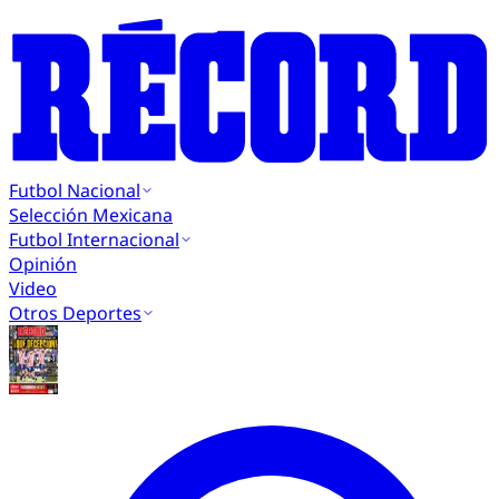
Futbol Nacional
Selección Mexicana
Futbol Internacional
Opinión
Video
Otros Deportes