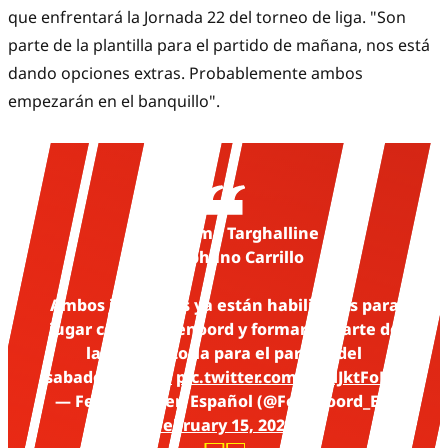
que enfrentará la Jornada 22 del torneo de liga. "Son
parte de la plantilla para el partido de mañana, nos está
dando opciones extras. Probablemente ambos
empezarán en el banquillo".
✅ Oussama Targhalline
✅ Stéphano Carrillo
Ambos jugadores ya están habilitados para
jugar con el Feyenoord y formarán parte de
la convocatoria para el partido del
sabado.
#nacfey
pic.twitter.com/1gMJktFoM6
— Feyenoord en Español (@Feyenoord_ES)
February 15, 2025