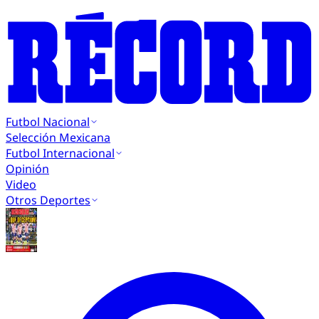
Futbol Nacional
Selección Mexicana
Futbol Internacional
Opinión
Video
Otros Deportes