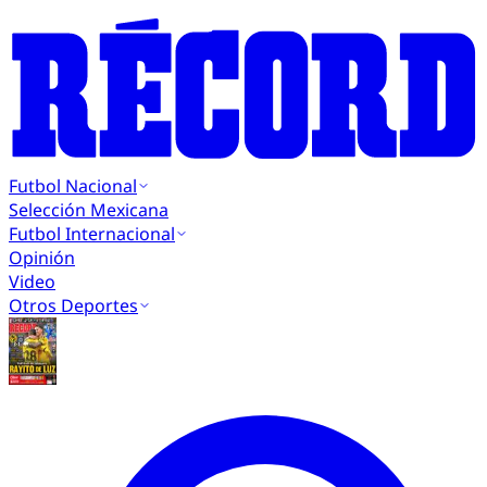
Futbol Nacional
Selección Mexicana
Futbol Internacional
Opinión
Video
Otros Deportes