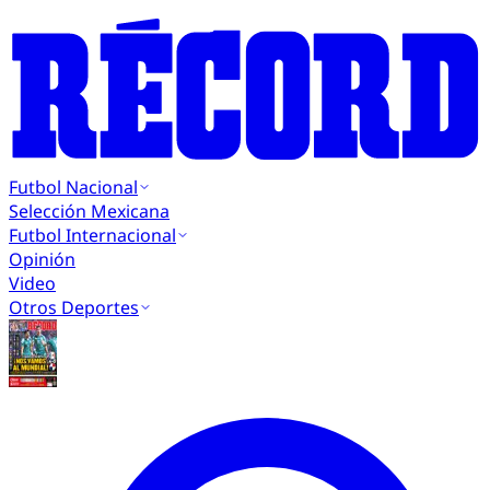
Futbol Nacional
Selección Mexicana
Futbol Internacional
Opinión
Video
Otros Deportes