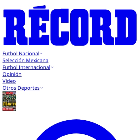
Futbol Nacional
Selección Mexicana
Futbol Internacional
Opinión
Video
Otros Deportes