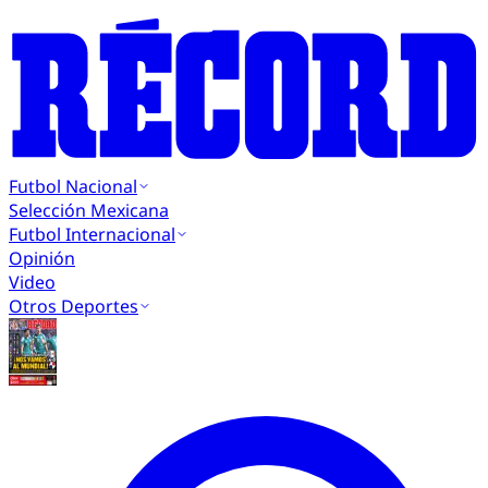
Futbol Nacional
Selección Mexicana
Futbol Internacional
Opinión
Video
Otros Deportes