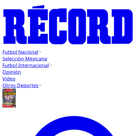
Futbol Nacional
Selección Mexicana
Futbol Internacional
Opinión
Video
Otros Deportes