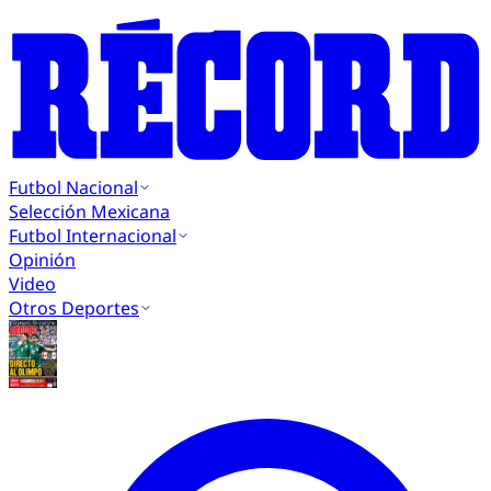
Futbol Nacional
Selección Mexicana
Futbol Internacional
Opinión
Video
Otros Deportes