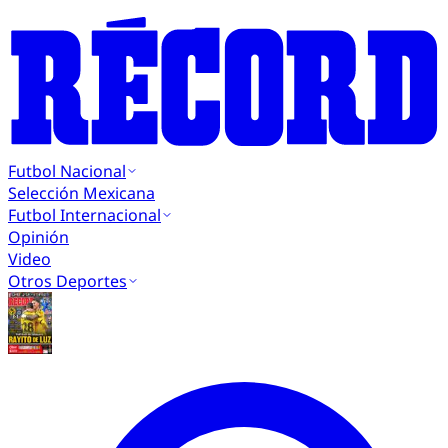
Futbol Nacional
Selección Mexicana
Futbol Internacional
Opinión
Video
Otros Deportes