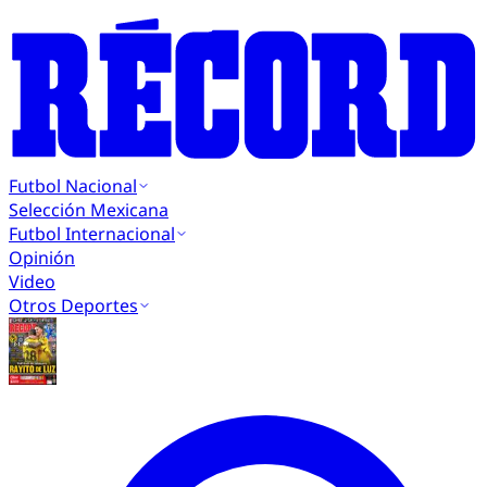
Futbol Nacional
Selección Mexicana
Futbol Internacional
Opinión
Video
Otros Deportes