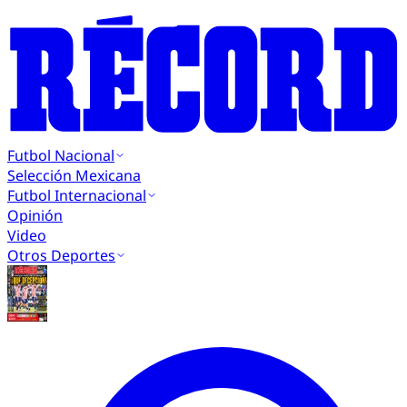
Futbol Nacional
Selección Mexicana
Futbol Internacional
Opinión
Video
Otros Deportes