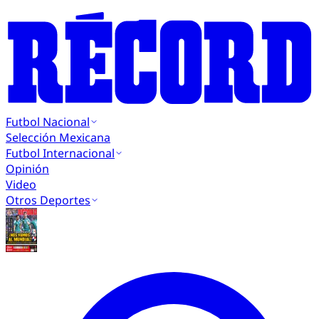
Futbol Nacional
Selección Mexicana
Futbol Internacional
Opinión
Video
Otros Deportes