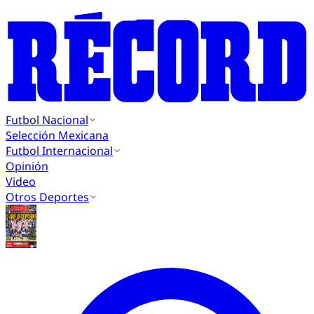
Futbol Nacional
Selección Mexicana
Futbol Internacional
Opinión
Video
Otros Deportes