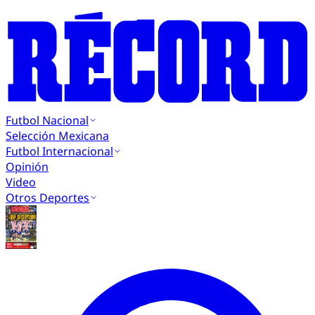
Futbol Nacional
Selección Mexicana
Futbol Internacional
Opinión
Video
Otros Deportes