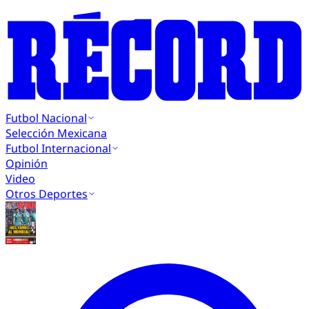
Futbol Nacional
Selección Mexicana
Futbol Internacional
Opinión
Video
Otros Deportes