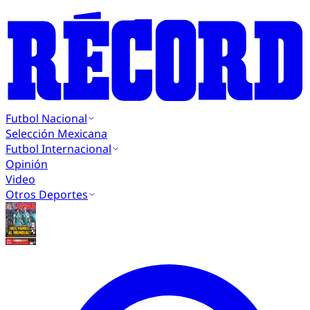
Futbol Nacional
Selección Mexicana
Futbol Internacional
Opinión
Video
Otros Deportes