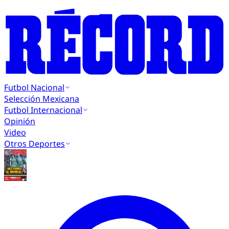
Futbol Nacional
Selección Mexicana
Futbol Internacional
Opinión
Video
Otros Deportes