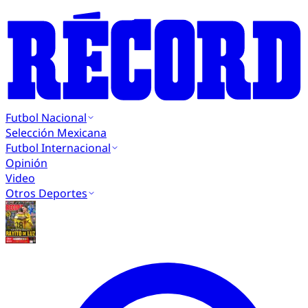
Futbol Nacional
Selección Mexicana
Futbol Internacional
Opinión
Video
Otros Deportes