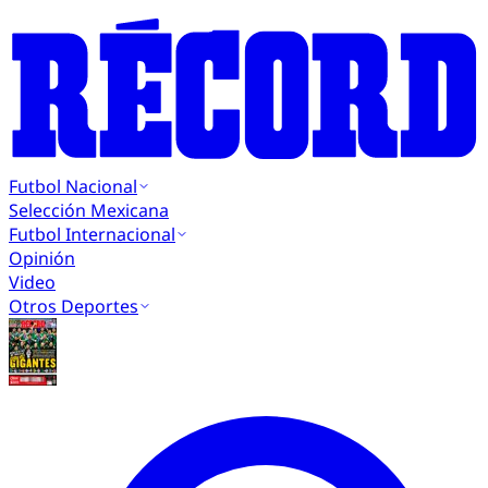
Futbol Nacional
Selección Mexicana
Futbol Internacional
Opinión
Video
Otros Deportes