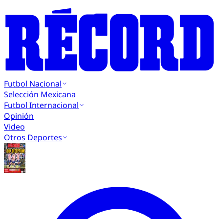
Futbol Nacional
Selección Mexicana
Futbol Internacional
Opinión
Video
Otros Deportes