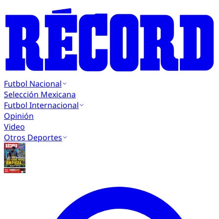
Futbol Nacional
Selección Mexicana
Futbol Internacional
Opinión
Video
Otros Deportes