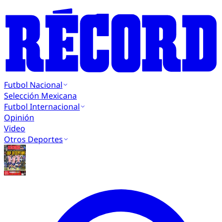
Futbol Nacional
Selección Mexicana
Futbol Internacional
Opinión
Video
Otros Deportes