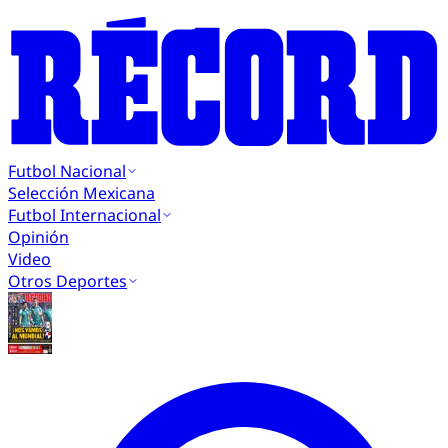
Futbol Nacional
Selección Mexicana
Futbol Internacional
Opinión
Video
Otros Deportes