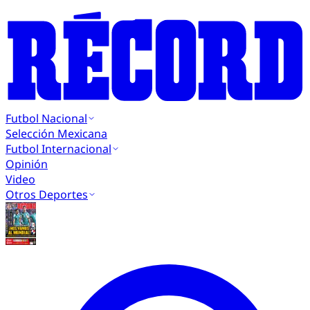
Futbol Nacional
Selección Mexicana
Futbol Internacional
Opinión
Video
Otros Deportes