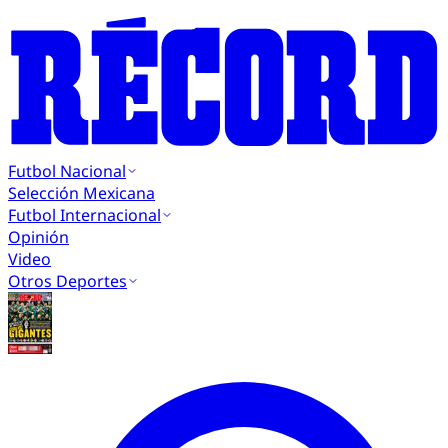
Futbol Nacional
Selección Mexicana
Futbol Internacional
Opinión
Video
Otros Deportes