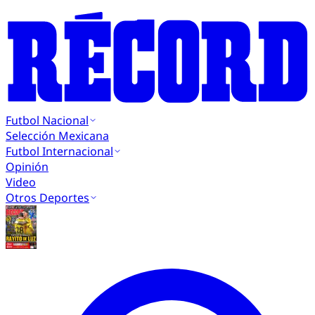
Futbol Nacional
Selección Mexicana
Futbol Internacional
Opinión
Video
Otros Deportes