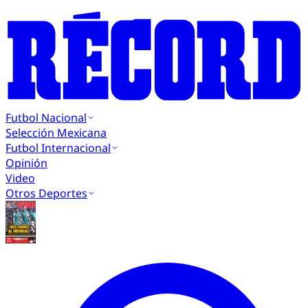
Futbol Nacional
Selección Mexicana
Futbol Internacional
Opinión
Video
Otros Deportes