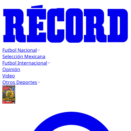
Futbol Nacional
Selección Mexicana
Futbol Internacional
Opinión
Video
Otros Deportes