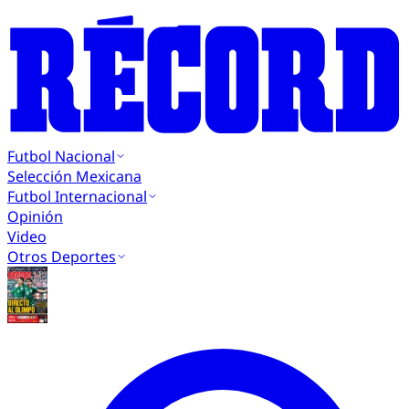
Futbol Nacional
Selección Mexicana
Futbol Internacional
Opinión
Video
Otros Deportes