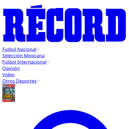
Futbol Nacional
Selección Mexicana
Futbol Internacional
Opinión
Video
Otros Deportes